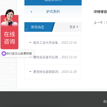
炉式系列
详情请咨
上一个：
资讯动态
更多
南京工业大学设备安装调试（50ml磁力反应釜）（江苏南京）
2022
-
12
-
14
你们是怎么收费的呢
哪些反应釜可以用做实验室反应釜
2022
-
12
-
14
赛芙特仪器荣获2024年度国家级高新技术企业
2024
-
11
-
28
合