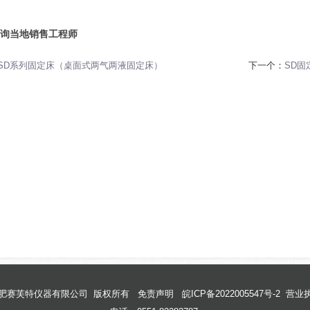
询当地销售工程师
SD系列固定床（桌面式两气两液固定床）
下一个：
SD固
肥赛芙特仪器有限公司
版权所有
免责声明
皖ICP备2022005547号-2
营业