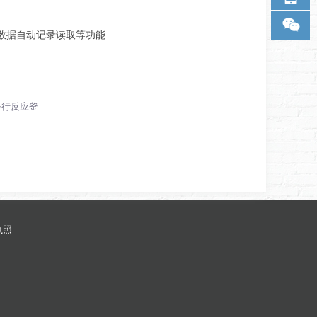
数据
自动
记录
读取
等
功能
平行反应釜
执照