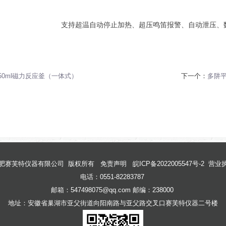
支持
超温
自动
停止
加热、
超压
鸣笛
报警、
自动
泄压、
50ml磁力反应釜（一体式）
下一个：
多阱
肥赛芙特仪器有限公司
版权所有
免责声明
皖ICP备2022005547号-2
营业
电话：0551-82283787
邮箱：547498075@qq.com 邮编：238000
地址：安徽省巢湖市亚父街道向阳南路与亚父路交叉口赛芙特仪器
二号楼