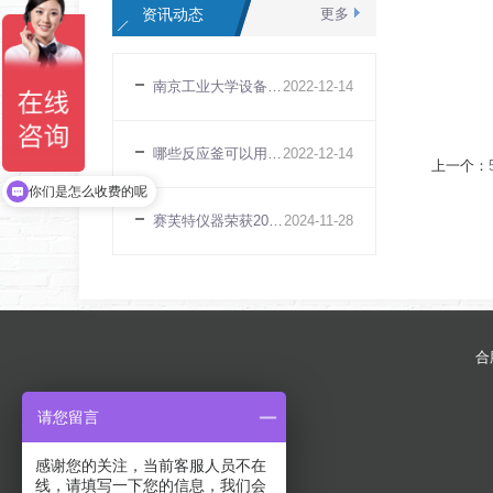
资讯动态
更多
南京工业大学设备安装调试（50ml磁力反应釜）（江苏南京）
2022
-
12
-
14
哪些反应釜可以用做实验室反应釜
2022
-
12
-
14
上一个：
你们是怎么收费的呢
赛芙特仪器荣获2024年度国家级高新技术企业
2024
-
11
-
28
合
请您留言
感谢您的关注，当前客服人员不在
线，请填写一下您的信息，我们会