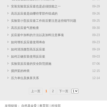
安装实验室反应釜也是必须技能之一
09
-
29
高压反应釜是由哪些零部件组成的
09
-
26
实验室小型反应釜工作前后要注意这些细节问题
09
-
25
高压反应釜气密检查
09
-
30
反应釜中加料的方法以及加料注意事项
09
-
23
如何增长反应釜使用寿命
09
-
23
如何清洗微型高压反应釜
09
-
19
如何正确安装使用反应釜
09
-
03
实验室反应釜的安全防范措施
07
-
06
搅拌桨的种类
12
-
15
压力单位及换算关系
12
-
14
上一页
1
2
下一页
友情链接：
自然基金委
|
教育部
|
科技部